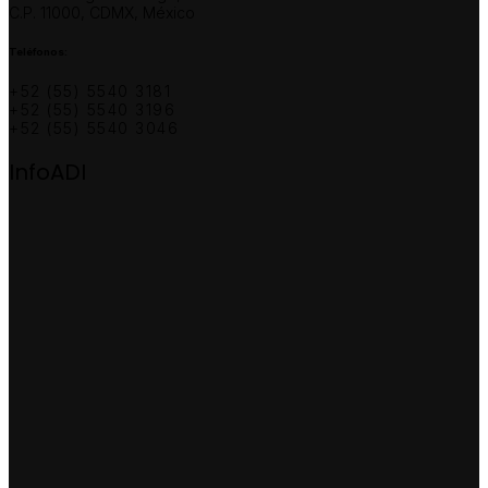
C.P. 11000, CDMX, México
Teléfonos:
+52 (55) 5540 3181
+52 (55) 5540 3196
+52 (55) 5540 3046
InfoADI