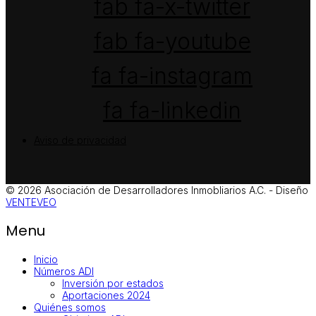
fab fa-x-twitter
fab fa-youtube
fa fa-instagram
fa fa-linkedin
Aviso de privacidad
© 2026 Asociación de Desarrolladores Inmobliarios A.C. - Diseño
VENTEVEO
Menu
Inicio
Números ADI
Inversión por estados
Aportaciones 2024
Quiénes somos