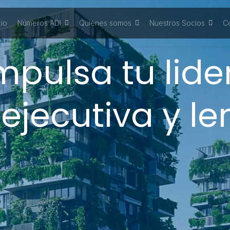
cio
Números ADI
Quiénes somos
Nuestros Socios
C
mpulsa tu lide
ejecutiva y l