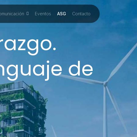
omunicación
Eventos
ASG
Contacto
razgo.
enguaje de