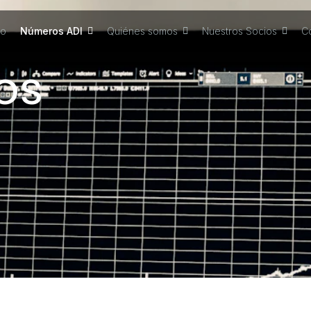
io
Números ADI
Quiénes somos
Nuestros Socios
C
os