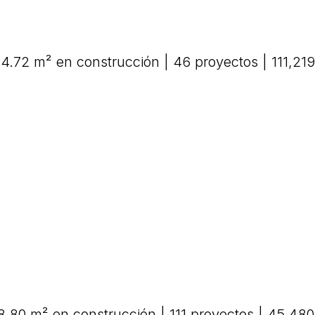
4.72 m² en construcción | 46 proyectos | 111,21
08.80 m² en construcción | 111 proyectos | 45,48