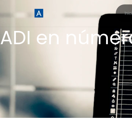
Inic
ADI en númer