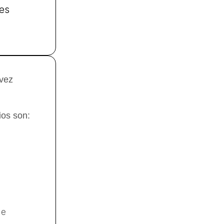
es
 vez
ios son:
de