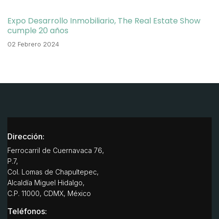
Expo Desarrollo Inmobiliario, The Real Estate Show
cumple 20 años
02 Febrero 2024
Dirección:
Ferrocarril de Cuernavaca 76,
P.7,
Col. Lomas de Chapultepec,
Alcaldía Miguel Hidalgo,
C.P. 11000, CDMX, México
Teléfonos: