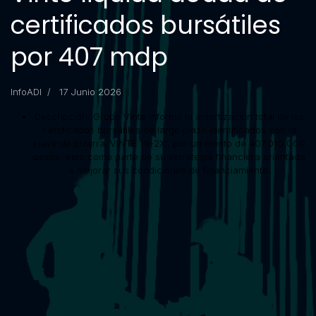
certificados bursátiles
por 407 mdp
InfoADI
17 Junio 2026
Descripción:
Grupo Vinte informó la amortización total de los
certificados bursátiles de largo plazo identificados con la
clave de pizarra ‘VINTE 19-2X’, por un monto de 407,010,000
pesos, esto como parte de su estrategia financiera orientada
a mejorar sus condiciones de financiamiento.