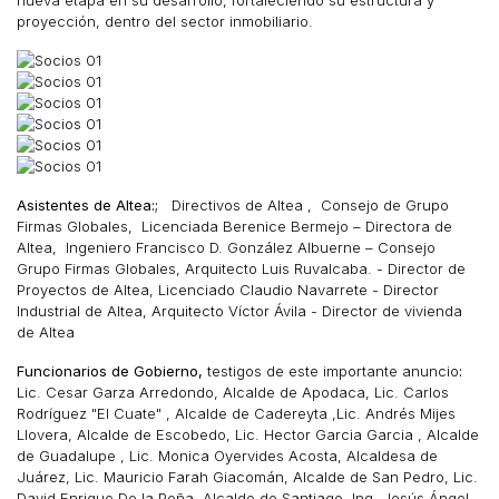
nueva etapa en su desarrollo, fortaleciendo su estructura y
proyección, dentro del sector inmobiliario.
Asistentes de Altea:;
Directivos de Altea , Consejo de Grupo
Firmas Globales, Licenciada Berenice Bermejo – Directora de
Altea, Ingeniero Francisco D. González Albuerne – Consejo
Grupo Firmas Globales, Arquitecto Luis Ruvalcaba. - Director de
Proyectos de Altea, Licenciado Claudio Navarrete - Director
Industrial de Altea, Arquitecto Víctor Ávila - Director de vivienda
de Altea
Funcionarios de Gobierno,
testigos de este importante anuncio
:
Lic. Cesar Garza Arredondo, Alcalde de Apodaca, Lic. Carlos
Rodríguez "El Cuate" , Alcalde de Cadereyta ,Lic. Andrés Mijes
Llovera, Alcalde de Escobedo, Lic. Hector Garcia Garcia , Alcalde
de Guadalupe , Lic. Monica Oyervides Acosta, Alcaldesa de
Juárez, Lic. Mauricio Farah Giacomán, Alcalde de San Pedro, Lic.
David Enrique De la Peña, Alcalde de Santiago, Ing. Jesús Ángel