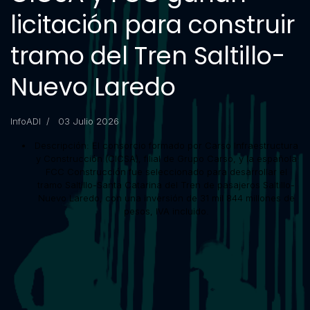
licitación para construir
tramo del Tren Saltillo-
Nuevo Laredo
InfoADI
03 Julio 2026
Descripción:
El consorcio formado por Carso Infraestructura
y Construcción (CICSA), filial de Grupo Carso, y la española
FCC Construcción fue seleccionado para desarrollar el
tramo Saltillo-Santa Catarina del Tren de pasajeros Saltillo-
Nuevo Laredo, con una inversión de 31 mil 844 millones de
pesos, IVA incluido.