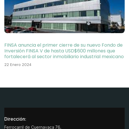
FINSA anuncia el primer cierre de su nuevo Fondo de
Inversión FINSA V de hasta USD$600 millones que
fortalecerá al sector inmobiliario industrial mexicano
22 Enero 2024
Dirección:
Ferrocarril de Cuernavaca 76,